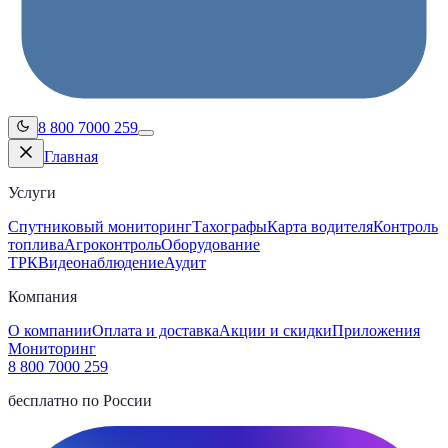
8 800 7000 259
Главная
Услуги
Спутниковый мониторинг
Тахографы
Карта водителя
Контроль
топлива
Агроконтроль
Оборудование
ТРК
Видеонаблюдение
Аудит
Компания
О компании
Оплата и доставка
Акции и скидки
Приложения
Мониторинг
8 800 7000 259
бесплатно по России