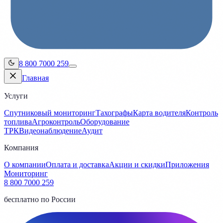
8 800 7000 259
Главная
Услуги
Спутниковый мониторинг
Тахографы
Карта водителя
Контроль
топлива
Агроконтроль
Оборудование
ТРК
Видеонаблюдение
Аудит
Компания
О компании
Оплата и доставка
Акции и скидки
Приложения
Мониторинг
8 800 7000 259
бесплатно по России