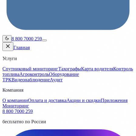
8 800 7000 259
Главная
Услуги
Спутниковый мониторинг
Тахографы
Карта водителя
Контроль
топлива
Агроконтроль
Оборудование
ТРК
Видеонаблюдение
Аудит
Компания
О компании
Оплата и доставка
Акции и скидки
Приложения
Мониторинг
8 800 7000 259
бесплатно по России